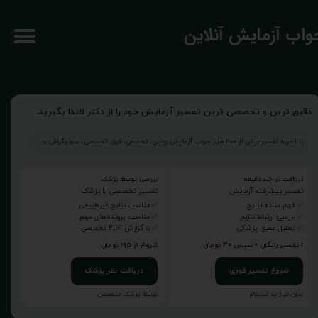
جواب آزمایش آنلاین
دقیق ترین و تخصصی ترین تفسیر آزمایش خود را از دکتر لاندا بگیرید.
با تجربه تفسیر بیش از ۲۰۰ هزار جواب آزمایش روتین، تخصص، فوق تخصصی، سونوگرافی و...
دریافت در چند دقیقه
بررسی توسط پزشک
تفسیر پیشرفته آزمایش
تفسیر تخصصی با پزشک
✅ فهم ساده نتایج
✅ مناسب نتایج غیرطبیعی
✅ بررسی ارتباط نتایج
✅ مناسب پرونده‌های مهم
✅ تحلیل عمیق پزشکی
✅ با گزارش PDF تخصصی
۱ تفسیر رایگان • سپس ۳۰ تومان
شروع از ۱۹۵ تومان
شروع تفسیر فوری
دریافت نظر پزشک
بدون نیاز به ثبت‌نام
توسط پزشک متخصص