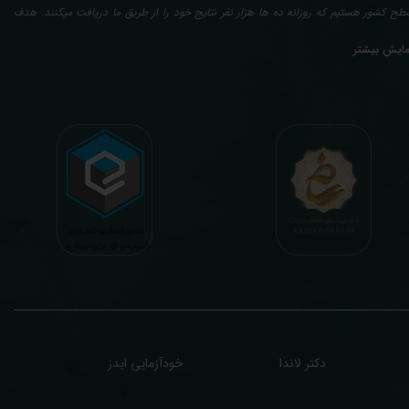
طح کشور هستیم که روزانه ده ها هزار نفر نتایج خود را از طریق ما دریافت میکنند. هدف
عدی ما تفسیر آزمایش بیماران بصورت رایگان (تفسیر چک لیستی پایه) و غیر رایگان
مایش بیشتر
تخصصی، با تایید و مهر پزشک متخصص) میباشد. رسالت ما در تفسیر، استخراج حداکثر
طلاعات ممکن از نتایج آزمایش و سایر نتایج پزشکی مراجعین، با در نظر گرفتن دقیق شرایط
دنی افراد در هنگام نمونه گیری طبق آخرین رفرنس های معتبر پزشکی میباشد. این رسالت،
اعث تسریع در روند تشخیص و درمان، کاهش هزینه های تحمیلی به مردم، وزارت بهداشت
 بیمه ها، افزایش تمایل افراد به انجام آزمایش (با دریافت اطلاعاتی دقیقتر، کاربردی، قابل
هم و شخصی سازی شده) میگردد. تا درنهایت به جامعه ای سالم تر برای تبدیل شدن به
شوری پیشرفته (دیر و زود داره سوخت و سوز نداره...) برسیم. قابل ذکر است که جواب
زمایش آنلاین به نتایج هیچ یک از کاربران بصورت مستقیم دسترسی ندارد و موارد تفسیر نیز
رفا با درخواست و ارسال خود کاربر انجام میگیرد و ما تابع اصول اخلاق پزشکی و حرفه ای
ر کار خود هستیم. اگر مرکز درمانی هستید (و به دنبال رضایت هرچه بیشتر مراجعین خود و
سب درآمد بیشتر)، ما برای ارائه خدمات تفسیر رایگان و غیررایگان آزمایش و سایر نتایج
زشکی مراجعین شما در خدمتتان هستیم.
دکتر لاندا
خودآزمایی ایدز