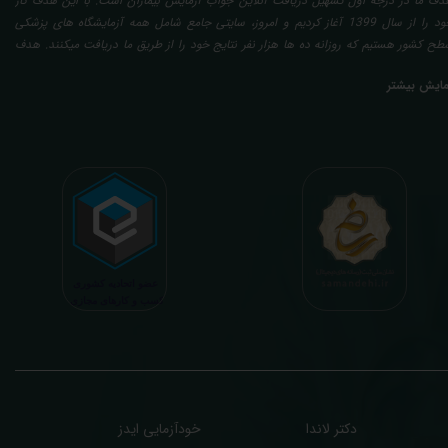
دف ما در درجه اول تسهیل دریافت آنلاین جواب آزمایش بیماران است. با این هدف کار
خود را از سال 1399 آغاز کردیم و امروز، سایتی جامع شامل همه آزمایشگاه های پزشکی
طح کشور هستیم که روزانه ده ها هزار نفر نتایج خود را از طریق ما دریافت میکنند. هدف
عدی ما تفسیر آزمایش بیماران بصورت رایگان (تفسیر چک لیستی پایه) و غیر رایگان
مایش بیشتر
تخصصی، با تایید و مهر پزشک متخصص) میباشد. رسالت ما در تفسیر، استخراج حداکثر
طلاعات ممکن از نتایج آزمایش و سایر نتایج پزشکی مراجعین، با در نظر گرفتن دقیق شرایط
دنی افراد در هنگام نمونه گیری طبق آخرین رفرنس های معتبر پزشکی میباشد. این رسالت،
اعث تسریع در روند تشخیص و درمان، کاهش هزینه های تحمیلی به مردم، وزارت بهداشت
 بیمه ها، افزایش تمایل افراد به انجام آزمایش (با دریافت اطلاعاتی دقیقتر، کاربردی، قابل
هم و شخصی سازی شده) میگردد. تا درنهایت به جامعه ای سالم تر برای تبدیل شدن به
شوری پیشرفته (دیر و زود داره سوخت و سوز نداره...) برسیم. قابل ذکر است که جواب
زمایش آنلاین به نتایج هیچ یک از کاربران بصورت مستقیم دسترسی ندارد و موارد تفسیر نیز
رفا با درخواست و ارسال خود کاربر انجام میگیرد و ما تابع اصول اخلاق پزشکی و حرفه ای
ر کار خود هستیم. اگر مرکز درمانی هستید (و به دنبال رضایت هرچه بیشتر مراجعین خود و
سب درآمد بیشتر)، ما برای ارائه خدمات تفسیر رایگان و غیررایگان آزمایش و سایر نتایج
زشکی مراجعین شما در خدمتتان هستیم.
دکتر لاندا
خودآزمایی ایدز