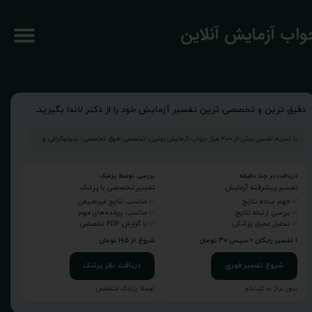
جواب آزمایش آنلاین
دقیق ترین و تخصصی ترین تفسیر آزمایش خود را از دکتر لاندا بگیرید.
با تجربه تفسیر بیش از ۲۰۰ هزار جواب آزمایش روتین، تخصص، فوق تخصصی، سونوگرافی و...
دریافت در چند دقیقه
بررسی توسط پزشک
تفسیر پیشرفته آزمایش
تفسیر تخصصی با پزشک
✅ فهم ساده نتایج
✅ مناسب نتایج غیرطبیعی
✅ بررسی ارتباط نتایج
✅ مناسب پرونده‌های مهم
✅ تحلیل عمیق پزشکی
✅ با گزارش PDF تخصصی
۱ تفسیر رایگان • سپس ۳۰ تومان
شروع از ۱۹۵ تومان
شروع تفسیر فوری
دریافت نظر پزشک
بدون نیاز به ثبت‌نام
توسط پزشک متخصص