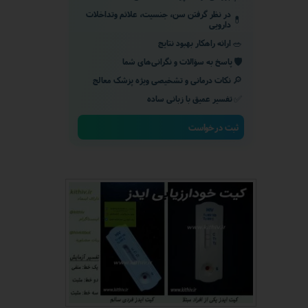
در نظر گرفتن سن، جنسیت، علائم وتداخلات
💊
دارویی
🥗
ارائه راهکار بهبود نتایج
🛡️
پاسخ به سؤالات و نگرانی‌های شما
🔎
نکات درمانی و تشخیصی ویژه پزشک معالج
✅
تفسیر عمیق با زبانی ساده
ثبت درخواست
★
★