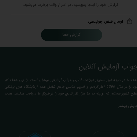
ارسال قبض جوابدهی
گزارش خطا
واب آزمایش آنلاین
دف ما در درجه اول تسهیل دریافت آنلاین جواب آزمایش بیماران است. با این هدف کار
خود را از سال 1399 آغاز کردیم و امروز، سایتی جامع شامل همه آزمایشگاه های پزشکی
طح کشور هستیم که روزانه ده ها هزار نفر نتایج خود را از طریق ما دریافت میکنند. هدف
عدی ما تفسیر آزمایش بیماران بصورت رایگان (تفسیر چک لیستی پایه) و غیر رایگان
مایش بیشتر
تخصصی، با تایید و مهر پزشک متخصص) میباشد. رسالت ما در تفسیر، استخراج حداکثر
طلاعات ممکن از نتایج آزمایش و سایر نتایج پزشکی مراجعین، با در نظر گرفتن دقیق شرایط
دنی افراد در هنگام نمونه گیری طبق آخرین رفرنس های معتبر پزشکی میباشد. این رسالت،
اعث تسریع در روند تشخیص و درمان، کاهش هزینه های تحمیلی به مردم، وزارت بهداشت
 بیمه ها، افزایش تمایل افراد به انجام آزمایش (با دریافت اطلاعاتی دقیقتر، کاربردی، قابل