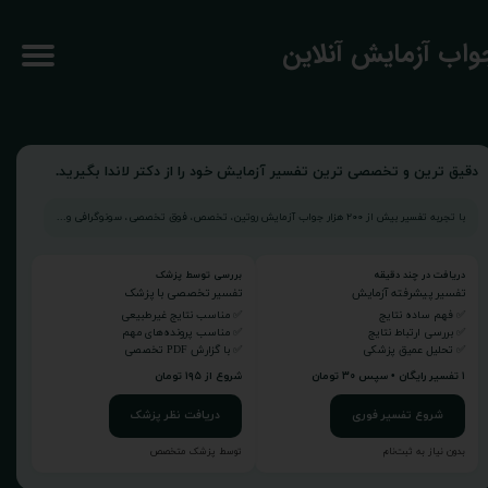
جواب آزمایش آنلاین
دقیق ترین و تخصصی ترین تفسیر آزمایش خود را از دکتر لاندا بگیرید.
با تجربه تفسیر بیش از ۲۰۰ هزار جواب آزمایش روتین، تخصص، فوق تخصصی، سونوگرافی و...
دریافت در چند دقیقه
بررسی توسط پزشک
تفسیر پیشرفته آزمایش
تفسیر تخصصی با پزشک
✅ فهم ساده نتایج
✅ مناسب نتایج غیرطبیعی
✅ بررسی ارتباط نتایج
✅ مناسب پرونده‌های مهم
✅ تحلیل عمیق پزشکی
✅ با گزارش PDF تخصصی
۱ تفسیر رایگان • سپس ۳۰ تومان
شروع از ۱۹۵ تومان
شروع تفسیر فوری
دریافت نظر پزشک
بدون نیاز به ثبت‌نام
توسط پزشک متخصص