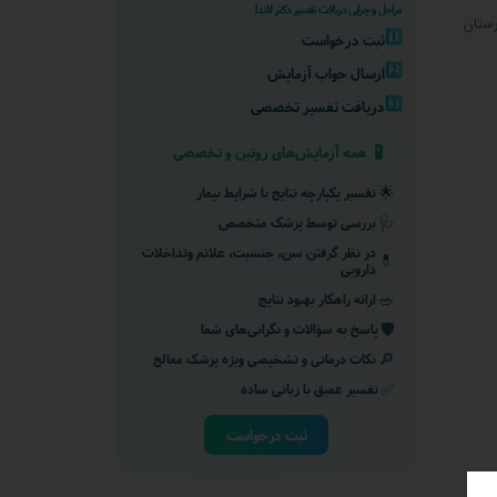
مراحل و چرایی دریافت تفسیر دکتر لاندا
رستان
1️⃣
ثبت درخواست
2️⃣
ارسال جواب آزمایش
3️⃣
دریافت تفسیر تخصصی
🧪
همه آزمایش‌های روتین و تخصصی
🌟
تفسیر یکپارچه نتایج با شرایط بیمار
🩺
بررسی توسط پزشک متخصص
در نظر گرفتن سن، جنسیت، علائم وتداخلات
💊
دارویی
🥗
ارائه راهکار بهبود نتایج
🛡️
پاسخ به سؤالات و نگرانی‌های شما
🔎
نکات درمانی و تشخیصی ویژه پزشک معالج
✅
تفسیر عمیق با زبانی ساده
ثبت درخواست