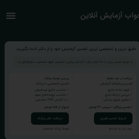
جواب آزمایش آنلاین
دقیق ترین و تخصصی ترین تفسیر آزمایش خود را از دکتر لاندا بگیرید.
با تجربه تفسیر بیش از ۲۰۰ هزار جواب آزمایش روتین، تخصص، فوق تخصصی، سونوگرافی و...
دریافت در چند دقیقه
بررسی توسط پزشک
تفسیر پیشرفته آزمایش
تفسیر تخصصی با پزشک
✅ فهم ساده نتایج
✅ مناسب نتایج غیرطبیعی
✅ بررسی ارتباط نتایج
✅ مناسب پرونده‌های مهم
✅ تحلیل عمیق پزشکی
✅ با گزارش PDF تخصصی
۱ تفسیر رایگان • سپس ۳۰ تومان
شروع از ۱۹۵ تومان
شروع تفسیر فوری
دریافت نظر پزشک
بدون نیاز به ثبت‌نام
توسط پزشک متخصص