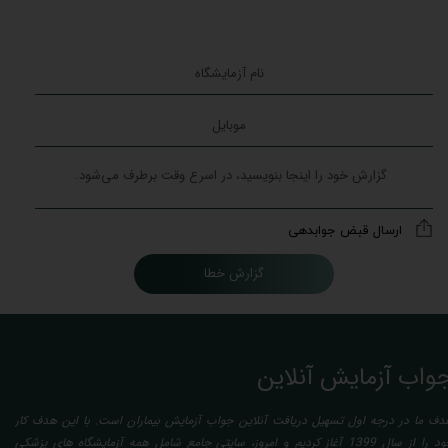
ارسال قبض جوابدهی
گزارش خطا
واب آزمایش آنلاین
دف ما در درجه اول تسهیل دریافت آنلاین جواب آزمایش بیماران است. با این هدف کار
خود را از سال 1399 آغاز کردیم و امروز، سایتی جامع شامل همه آزمایشگاه های پزشکی