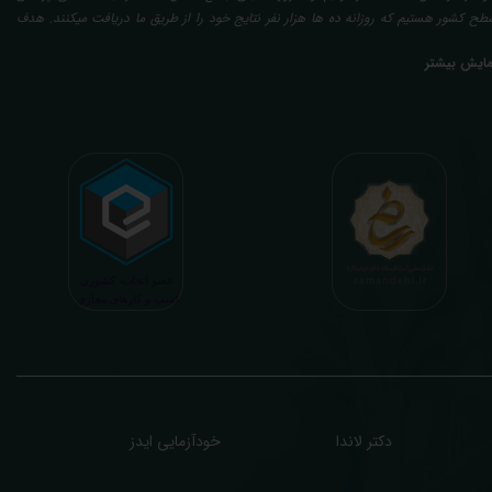
طح کشور هستیم که روزانه ده ها هزار نفر نتایج خود را از طریق ما دریافت میکنند. هدف
عدی ما تفسیر آزمایش بیماران بصورت رایگان (تفسیر چک لیستی پایه) و غیر رایگان
مایش بیشتر
تخصصی، با تایید و مهر پزشک متخصص) میباشد. رسالت ما در تفسیر، استخراج حداکثر
طلاعات ممکن از نتایج آزمایش و سایر نتایج پزشکی مراجعین، با در نظر گرفتن دقیق شرایط
دنی افراد در هنگام نمونه گیری طبق آخرین رفرنس های معتبر پزشکی میباشد. این رسالت،
اعث تسریع در روند تشخیص و درمان، کاهش هزینه های تحمیلی به مردم، وزارت بهداشت
 بیمه ها، افزایش تمایل افراد به انجام آزمایش (با دریافت اطلاعاتی دقیقتر، کاربردی، قابل
هم و شخصی سازی شده) میگردد. تا درنهایت به جامعه ای سالم تر برای تبدیل شدن به
شوری پیشرفته (دیر و زود داره سوخت و سوز نداره...) برسیم. قابل ذکر است که جواب
زمایش آنلاین به نتایج هیچ یک از کاربران بصورت مستقیم دسترسی ندارد و موارد تفسیر نیز
رفا با درخواست و ارسال خود کاربر انجام میگیرد و ما تابع اصول اخلاق پزشکی و حرفه ای
ر کار خود هستیم. اگر مرکز درمانی هستید (و به دنبال رضایت هرچه بیشتر مراجعین خود و
سب درآمد بیشتر)، ما برای ارائه خدمات تفسیر رایگان و غیررایگان آزمایش و سایر نتایج
زشکی مراجعین شما در خدمتتان هستیم.
دکتر لاندا
خودآزمایی ایدز