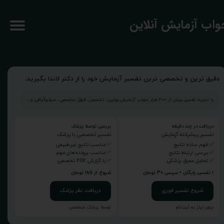
جواب آزمایش آنلاین
دقیق ترین و تخصصی ترین تفسیر آزمایش خود را از دکتر لاندا بگیرید.
با تجربه تفسیر بیش از ۲۰۰ هزار جواب آزمایش روتین، تخصص، فوق تخصصی، سونوگرافی و...
دریافت در چند دقیقه
بررسی توسط پزشک
تفسیر پیشرفته آزمایش
تفسیر تخصصی با پزشک
✅ فهم ساده نتایج
✅ مناسب نتایج غیرطبیعی
✅ بررسی ارتباط نتایج
✅ مناسب پرونده‌های مهم
✅ تحلیل عمیق پزشکی
✅ با گزارش PDF تخصصی
۱ تفسیر رایگان • سپس ۳۰ تومان
شروع از ۱۹۵ تومان
شروع تفسیر فوری
دریافت نظر پزشک
بدون نیاز به ثبت‌نام
توسط پزشک متخصص