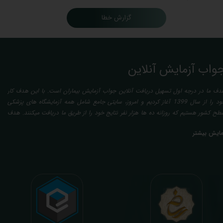
گزارش خطا
واب آزمایش آنلاین
دف ما در درجه اول تسهیل دریافت آنلاین جواب آزمایش بیماران است. با این هدف کار
خود را از سال 1399 آغاز کردیم و امروز، سایتی جامع شامل همه آزمایشگاه های پزشکی
طح کشور هستیم که روزانه ده ها هزار نفر نتایج خود را از طریق ما دریافت میکنند. هدف
عدی ما تفسیر آزمایش بیماران بصورت رایگان (تفسیر چک لیستی پایه) و غیر رایگان
مایش بیشتر
تخصصی، با تایید و مهر پزشک متخصص) میباشد. رسالت ما در تفسیر، استخراج حداکثر
طلاعات ممکن از نتایج آزمایش و سایر نتایج پزشکی مراجعین، با در نظر گرفتن دقیق شرایط
دنی افراد در هنگام نمونه گیری طبق آخرین رفرنس های معتبر پزشکی میباشد. این رسالت،
اعث تسریع در روند تشخیص و درمان، کاهش هزینه های تحمیلی به مردم، وزارت بهداشت
 بیمه ها، افزایش تمایل افراد به انجام آزمایش (با دریافت اطلاعاتی دقیقتر، کاربردی، قابل
هم و شخصی سازی شده) میگردد. تا درنهایت به جامعه ای سالم تر برای تبدیل شدن به
شوری پیشرفته (دیر و زود داره سوخت و سوز نداره...) برسیم. قابل ذکر است که جواب
زمایش آنلاین به نتایج هیچ یک از کاربران بصورت مستقیم دسترسی ندارد و موارد تفسیر نیز
رفا با درخواست و ارسال خود کاربر انجام میگیرد و ما تابع اصول اخلاق پزشکی و حرفه ای