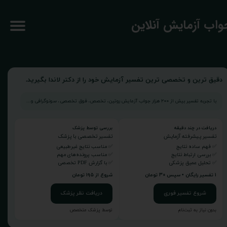
جواب آزمایش آنلاین
دقیق ترین و تخصصی ترین تفسیر آزمایش خود را از دکتر لاندا بگیرید.
با تجربه تفسیر بیش از ۲۰۰ هزار جواب آزمایش روتین، تخصص، فوق تخصصی، سونوگرافی و...
دریافت در چند دقیقه
بررسی توسط پزشک
تفسیر پیشرفته آزمایش
تفسیر تخصصی با پزشک
✅ فهم ساده نتایج
✅ مناسب نتایج غیرطبیعی
✅ بررسی ارتباط نتایج
✅ مناسب پرونده‌های مهم
✅ تحلیل عمیق پزشکی
✅ با گزارش PDF تخصصی
۱ تفسیر رایگان • سپس ۳۰ تومان
شروع از ۱۹۵ تومان
شروع تفسیر فوری
دریافت نظر پزشک
بدون نیاز به ثبت‌نام
توسط پزشک متخصص