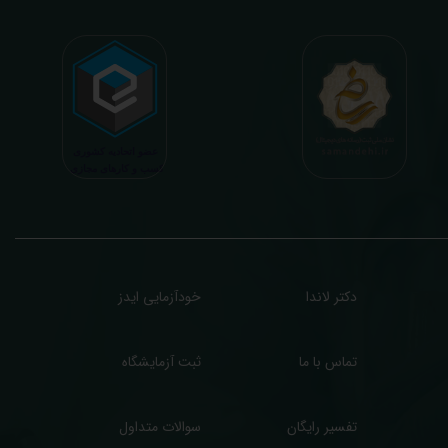
دنی افراد در هنگام نمونه گیری طبق آخرین رفرنس های معتبر پزشکی میباشد. این رسالت،
اعث تسریع در روند تشخیص و درمان، کاهش هزینه های تحمیلی به مردم، وزارت بهداشت
 بیمه ها، افزایش تمایل افراد به انجام آزمایش (با دریافت اطلاعاتی دقیقتر، کاربردی، قابل
هم و شخصی سازی شده) میگردد. تا درنهایت به جامعه ای سالم تر برای تبدیل شدن به
شوری پیشرفته (دیر و زود داره سوخت و سوز نداره...) برسیم. قابل ذکر است که جواب
زمایش آنلاین به نتایج هیچ یک از کاربران بصورت مستقیم دسترسی ندارد و موارد تفسیر نیز
رفا با درخواست و ارسال خود کاربر انجام میگیرد و ما تابع اصول اخلاق پزشکی و حرفه ای
ر کار خود هستیم. اگر مرکز درمانی هستید (و به دنبال رضایت هرچه بیشتر مراجعین خود و
سب درآمد بیشتر)، ما برای ارائه خدمات تفسیر رایگان و غیررایگان آزمایش و سایر نتایج
زشکی مراجعین شما در خدمتتان هستیم.
دکتر لاندا
خودآزمایی ایدز
تماس با ما
ثبت آزمایشگاه
تفسیر رایگان
سوالات متداول