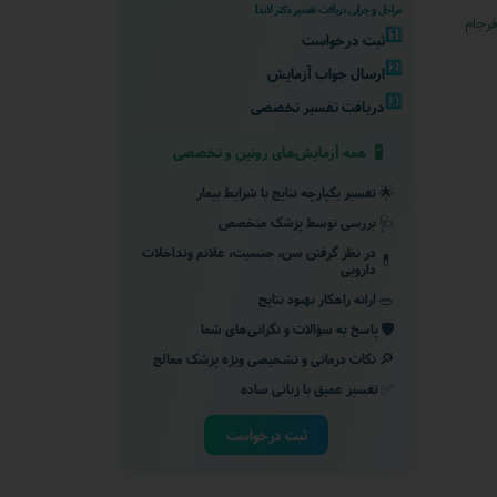
مراحل و چرایی دریافت تفسیر دکتر لاندا
رجام
1️⃣
ثبت درخواست
2️⃣
ارسال جواب آزمایش
3️⃣
دریافت تفسیر تخصصی
🧪
همه آزمایش‌های روتین و تخصصی
🌟
تفسیر یکپارچه نتایج با شرایط بیمار
🩺
بررسی توسط پزشک متخصص
در نظر گرفتن سن، جنسیت، علائم وتداخلات
💊
دارویی
🥗
ارائه راهکار بهبود نتایج
🛡️
پاسخ به سؤالات و نگرانی‌های شما
🔎
نکات درمانی و تشخیصی ویژه پزشک معالج
✅
تفسیر عمیق با زبانی ساده
ثبت درخواست