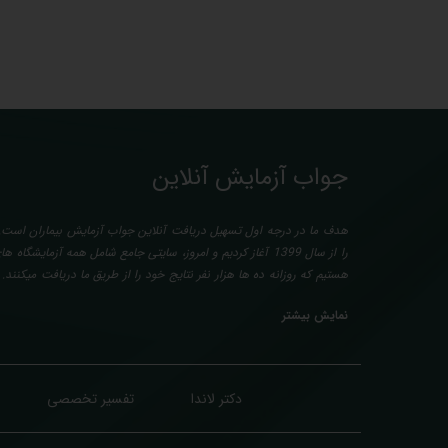
جواب آزمایش آنلاین
هدف ما در درجه اول تسهیل دریافت آنلاین جواب آزمایش بیماران است. 
را از سال 1399 آغاز کردیم و امروز، سایتی جامع شامل همه آزمایش
هستیم که روزانه ده ها هزار نفر نتایج خود را از طریق ما دریافت میکنند
آزمایش بیماران بصورت رایگان (تفسیر چک لیستی پایه) و غیر رایگان (تخ
نمایش بیشتر
پزشک متخصص) میباشد. رسالت ما در تفسیر، استخراج حداکثر اطلاعات مم
و سایر نتایج پزشکی مراجعین، با در نظر گرفتن دقیق شرایط بدنی افراد 
طبق آخرین رفرنس های معتبر پزشکی میباشد. این رسالت، باعث تسری
درمان، کاهش هزینه های تحمیلی به مردم، وزارت بهداشت و بیمه ها، افز
دکتر لاندا
تفسیر تخصصی
انجام آزمایش (با دریافت اطلاعاتی دقیقتر، کاربردی، قابل فهم و شخصی س
درنهایت به جامعه ای سالم تر برای تبدیل شدن به کشوری پیشرفته (دیر