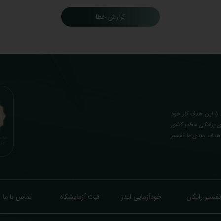
گزارش خطا
با این هدف کار خود
گاه های پزشکی سطح کشور
. هدف بعدی ما تفسیر
صصی، با تایید و مهر
کن از نتایج آزمایش
در هنگام نمونه گیری
ع در روند تشخیص و
ایش تمایل افراد به
خودآزمایی ایدز
تماس با ما
تفسیر رایگان
ثبت آزمایشگاه
ازی شده) میگردد. تا
 و زود داره سوخت و