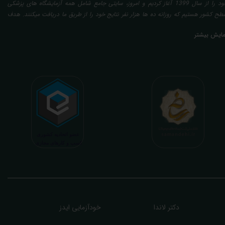
خود را از سال 1399 آغاز کردیم و امروز، سایتی جامع شامل همه آزمایشگاه های پزشکی
طح کشور هستیم که روزانه ده ها هزار نفر نتایج خود را از طریق ما دریافت میکنند. هدف
عدی ما تفسیر آزمایش بیماران بصورت رایگان (تفسیر چک لیستی پایه) و غیر رایگان
مایش بیشتر
تخصصی، با تایید و مهر پزشک متخصص) میباشد. رسالت ما در تفسیر، استخراج حداکثر
طلاعات ممکن از نتایج آزمایش و سایر نتایج پزشکی مراجعین، با در نظر گرفتن دقیق شرایط
دنی افراد در هنگام نمونه گیری طبق آخرین رفرنس های معتبر پزشکی میباشد. این رسالت،
اعث تسریع در روند تشخیص و درمان، کاهش هزینه های تحمیلی به مردم، وزارت بهداشت
 بیمه ها، افزایش تمایل افراد به انجام آزمایش (با دریافت اطلاعاتی دقیقتر، کاربردی، قابل
هم و شخصی سازی شده) میگردد. تا درنهایت به جامعه ای سالم تر برای تبدیل شدن به
شوری پیشرفته (دیر و زود داره سوخت و سوز نداره...) برسیم. قابل ذکر است که جواب
زمایش آنلاین به نتایج هیچ یک از کاربران بصورت مستقیم دسترسی ندارد و موارد تفسیر نیز
رفا با درخواست و ارسال خود کاربر انجام میگیرد و ما تابع اصول اخلاق پزشکی و حرفه ای
ر کار خود هستیم. اگر مرکز درمانی هستید (و به دنبال رضایت هرچه بیشتر مراجعین خود و
سب درآمد بیشتر)، ما برای ارائه خدمات تفسیر رایگان و غیررایگان آزمایش و سایر نتایج
زشکی مراجعین شما در خدمتتان هستیم.
دکتر لاندا
خودآزمایی ایدز