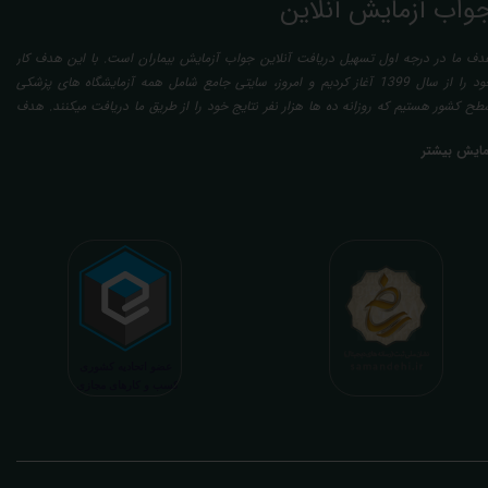
واب آزمایش آنلاین
دف ما در درجه اول تسهیل دریافت آنلاین جواب آزمایش بیماران است. با این هدف کار
خود را از سال 1399 آغاز کردیم و امروز، سایتی جامع شامل همه آزمایشگاه های پزشکی
طح کشور هستیم که روزانه ده ها هزار نفر نتایج خود را از طریق ما دریافت میکنند. هدف
عدی ما تفسیر آزمایش بیماران بصورت رایگان (تفسیر چک لیستی پایه) و غیر رایگان
مایش بیشتر
تخصصی، با تایید و مهر پزشک متخصص) میباشد. رسالت ما در تفسیر، استخراج حداکثر
طلاعات ممکن از نتایج آزمایش و سایر نتایج پزشکی مراجعین، با در نظر گرفتن دقیق شرایط
دنی افراد در هنگام نمونه گیری طبق آخرین رفرنس های معتبر پزشکی میباشد. این رسالت،
اعث تسریع در روند تشخیص و درمان، کاهش هزینه های تحمیلی به مردم، وزارت بهداشت
 بیمه ها، افزایش تمایل افراد به انجام آزمایش (با دریافت اطلاعاتی دقیقتر، کاربردی، قابل
هم و شخصی سازی شده) میگردد. تا درنهایت به جامعه ای سالم تر برای تبدیل شدن به
شوری پیشرفته (دیر و زود داره سوخت و سوز نداره...) برسیم. قابل ذکر است که جواب
زمایش آنلاین به نتایج هیچ یک از کاربران بصورت مستقیم دسترسی ندارد و موارد تفسیر نیز
رفا با درخواست و ارسال خود کاربر انجام میگیرد و ما تابع اصول اخلاق پزشکی و حرفه ای
ر کار خود هستیم. اگر مرکز درمانی هستید (و به دنبال رضایت هرچه بیشتر مراجعین خود و
سب درآمد بیشتر)، ما برای ارائه خدمات تفسیر رایگان و غیررایگان آزمایش و سایر نتایج
زشکی مراجعین شما در خدمتتان هستیم.