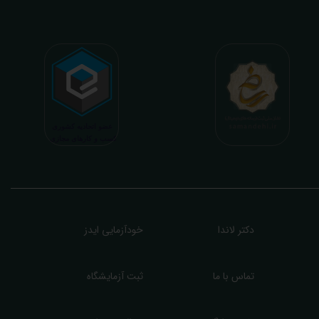
طلاعات ممکن از نتایج آزمایش و سایر نتایج پزشکی مراجعین، با در نظر گرفتن دقیق شرایط
دنی افراد در هنگام نمونه گیری طبق آخرین رفرنس های معتبر پزشکی میباشد. این رسالت،
اعث تسریع در روند تشخیص و درمان، کاهش هزینه های تحمیلی به مردم، وزارت بهداشت
 بیمه ها، افزایش تمایل افراد به انجام آزمایش (با دریافت اطلاعاتی دقیقتر، کاربردی، قابل
هم و شخصی سازی شده) میگردد. تا درنهایت به جامعه ای سالم تر برای تبدیل شدن به
شوری پیشرفته (دیر و زود داره سوخت و سوز نداره...) برسیم. قابل ذکر است که جواب
زمایش آنلاین به نتایج هیچ یک از کاربران بصورت مستقیم دسترسی ندارد و موارد تفسیر نیز
رفا با درخواست و ارسال خود کاربر انجام میگیرد و ما تابع اصول اخلاق پزشکی و حرفه ای
ر کار خود هستیم. اگر مرکز درمانی هستید (و به دنبال رضایت هرچه بیشتر مراجعین خود و
سب درآمد بیشتر)، ما برای ارائه خدمات تفسیر رایگان و غیررایگان آزمایش و سایر نتایج
زشکی مراجعین شما در خدمتتان هستیم.
دکتر لاندا
خودآزمایی ایدز
تماس با ما
ثبت آزمایشگاه